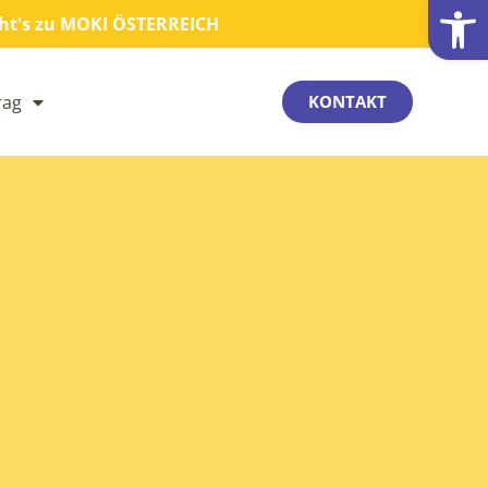
Werkzeugl
eht's zu MOKI ÖSTERREICH
rag
KONTAKT