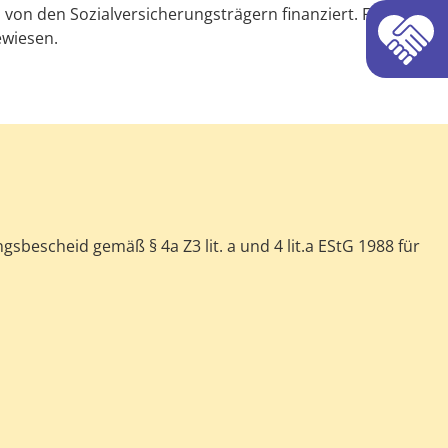
on den Sozialversicherungsträgern finanziert. Für
ewiesen.
sbescheid gemäß § 4a Z3 lit. a und 4 lit.a EStG 1988 für